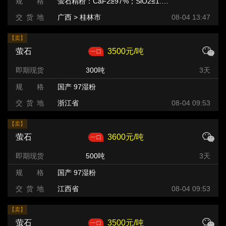
规 格
萤石精粉：CaF2≥97%；SiO2≤1.5%；CaCO3≤1.0%；水份≤13.0%
交 货 地
广西 > 桂林市
08-04 13:47
【卖】
萤石
3500元/吨
即期现货
300吨
3天
规 格
国产 97湿粉
交 货 地
浙江省
08-04 09:53
【卖】
萤石
3600元/吨
即期现货
500吨
3天
规 格
国产 97湿粉
交 货 地
江西省
08-04 09:53
【卖】
萤石
3500元/吨