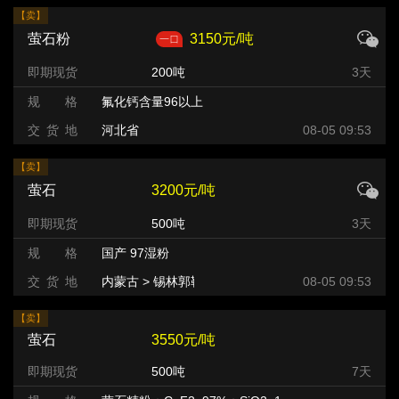
【卖】
萤石粉
3150元/吨
即期现货
200吨
3天
规 格
氟化钙含量96以上
交 货 地
河北省
08-05 09:53
【卖】
萤石
3200元/吨
即期现货
500吨
3天
规 格
国产 97湿粉
交 货 地
内蒙古 > 锡林郭勒盟 >
08-05 09:53
【卖】
萤石
3550元/吨
即期现货
500吨
7天