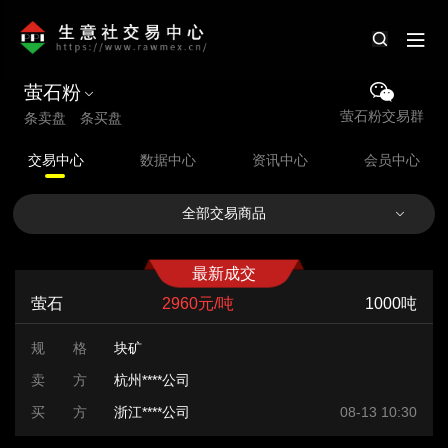
萤石粉
萤石粉交易群
条卖盘 条买盘
交易中心
数据中心
资讯中心
会员中心
全部交易商品
最新成交
萤石
2960元/吨
1000吨
规 格
块矿
卖 方
杭州****公司
买 方
浙江****公司
08-13 10:30