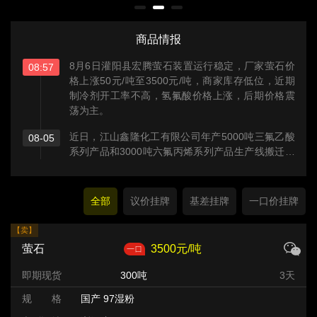
商品情报
8月6日灌阳县宏腾萤石装置运行稳定，厂家萤石价
08:57
格上涨50元/吨至3500元/吨，商家库存低位，近期
制冷剂开工率不高，氢氟酸价格上涨，后期价格震
荡为主。
近日，江山鑫隆化工有限公司年产5000吨三氟乙酸
08-05
系列产品和3000吨六氟丙烯系列产品生产线搬迁技
改项目二期备案通过江山市经济和信息化局审批。
全部
议价挂牌
基差挂牌
一口价挂牌
【卖】
萤石
3500元/吨
即期现货
300吨
3天
规 格
国产 97湿粉